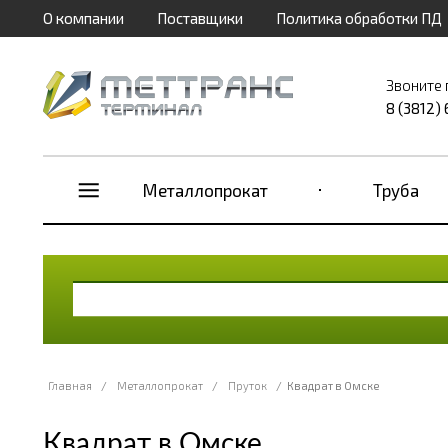
О компании
Поставщики
Политика обработки ПД
Звоните 
8 (3812) 
Металлопрокат
Труба
Главная
/
Металлопрокат
/
Пруток
/
Квадрат в Омске
Квадрат в Омске