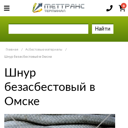
0
Найти
Главная
/
Асбестовые материалы
/
Шнур безасбестовый в Омске
Шнур
безасбестовый в
Омске