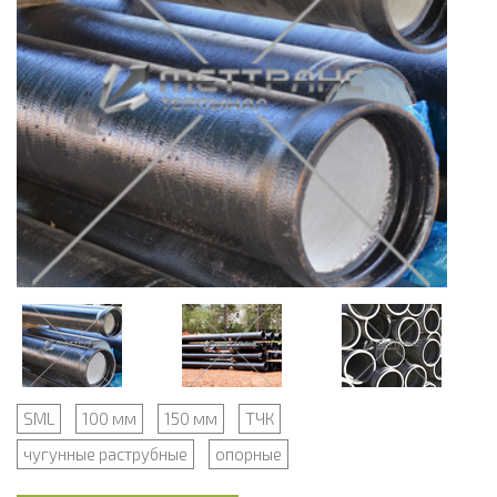
SML
100 мм
150 мм
ТЧК
чугунные раструбные
опорные